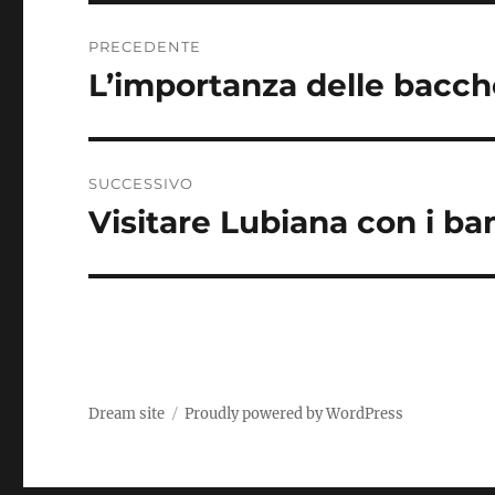
Navigazione
PRECEDENTE
articoli
L’importanza delle bacch
Articolo
precedente:
SUCCESSIVO
Visitare Lubiana con i 
Articolo
successivo:
Dream site
Proudly powered by WordPress