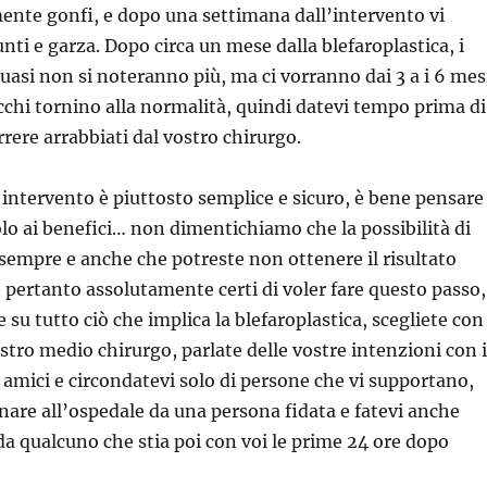
ente gonfi, e dopo una settimana dall’intervento vi
nti e garza. Dopo circa un mese dalla blefaroplastica, i
quasi non si noteranno più, ma ci vorranno dai 3 a i 6 mes
occhi tornino alla normalità, quindi datevi tempo prima di
rrere arrabbiati dal vostro chirurgo.
intervento è piuttosto semplice e sicuro, è bene pensare
solo ai benefici… non dimentichiamo che la possibilità di
 sempre e anche che potreste non ottenere il risultato
e pertanto assolutamente certi di voler fare questo passo,
su tutto ciò che implica la blefaroplastica, scegliete con
ostro medio chirurgo, parlate delle vostre intenzioni con i
e amici e circondatevi solo di persone che vi supportano,
are all’ospedale da una persona fidata e fatevi anche
 da qualcuno che stia poi con voi le prime 24 ore dopo